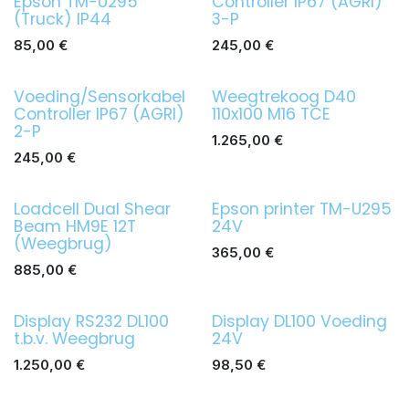
Epson TM-U295
Controller IP67 (AGRI)
(Truck) IP44
3-P
85,00
€
245,00
€
Voeding/Sensorkabel
Weegtrekoog D40
Controller IP67 (AGRI)
110x100 M16 TCE
2-P
1.265,00
€
245,00
€
Loadcell Dual Shear
Epson printer TM-U295
Beam HM9E 12T
24V
(Weegbrug)
365,00
€
885,00
€
Display RS232 DL100
Display DL100 Voeding
t.b.v. Weegbrug
24V
1.250,00
€
98,50
€